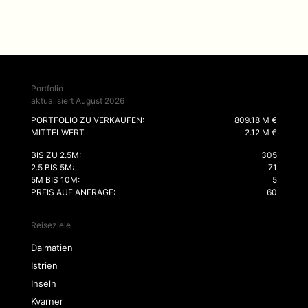
Portfolio
aktualisiert August 2026
PORTFOLIO ZU VERKAUFEN:
809.18 M €
MITTELWERT
2.12 M €
BIS ZU 2.5M:
305
2.5 BIS 5M:
71
5M BIS 10M:
5
PREIS AUF ANFRAGE:
60
Reiseziele
Dalmatien
Istrien
Inseln
Kvarner