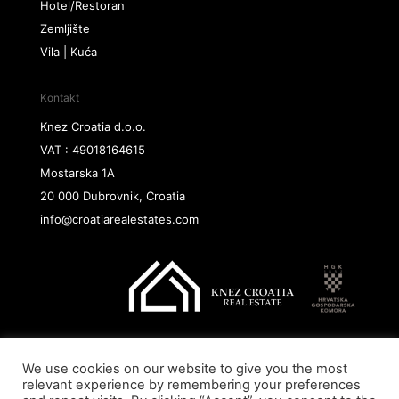
Hotel/Restoran
Zemljište
Vila | Kuća
Kontakt
Knez Croatia d.o.o.
VAT : 49018164615
Mostarska 1A
20 000 Dubrovnik, Croatia
info@croatiarealestates.com
We use cookies on our website to give you the most
Copyright@ 2026 Knez Croatia d.o.o.
relevant experience by remembering your preferences