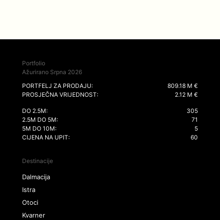
Portfolio
Ažurirano Srpna 2026
PORTFELJ ZA PRODAJU:
809.18 M €
PROSJEČNA VRIJEDNOST:
2.12 M €
DO 2.5M:
305
2.5M DO 5M:
71
5M DO 10M:
5
CIJENA NA UPIT:
60
Destinacije
Dalmacija
Istra
Otoci
Kvarner