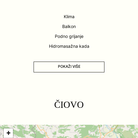
Klima
Balkon
Podno grijanje
Hidromasažna kada
POKAŽI VIŠE
ČIOVO
+