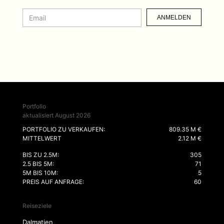
ANMELDEN
Portfolio
aktualisiert August 2026
PORTFOLIO ZU VERKAUFEN:
809.35 M €
MITTELWERT
2.12 M €
BIS ZU 2.5M:
305
2.5 BIS 5M:
71
5M BIS 10M:
5
PREIS AUF ANFRAGE:
60
Reiseziele
Dalmatien