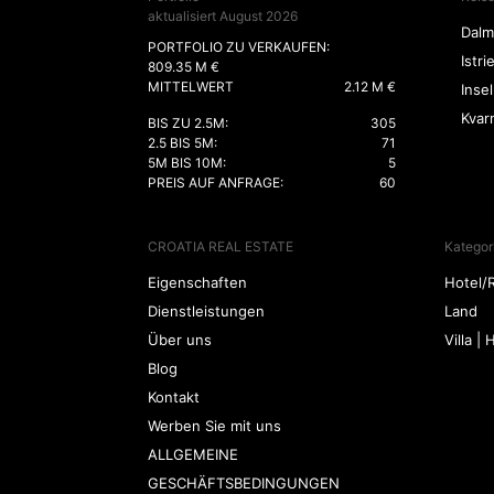
aktualisiert August 2026
Dalm
PORTFOLIO ZU VERKAUFEN:
Istri
809.35 M €
MITTELWERT
2.12 M €
Inse
Kvar
BIS ZU 2.5M:
305
2.5 BIS 5M:
71
5M BIS 10M:
5
PREIS AUF ANFRAGE:
60
CROATIA REAL ESTATE
Kategor
Eigenschaften
Hotel/
Dienstleistungen
Land
Über uns
Villa |
Blog
Kontakt
Werben Sie mit uns
ALLGEMEINE
GESCHÄFTSBEDINGUNGEN