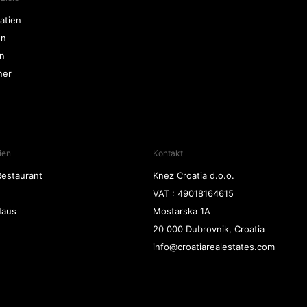
atien
en
ln
ner
ien
Kontakt
Restaurant
Knez Croatia d.o.o.
VAT : 49018164615
 Haus
Mostarska 1A
20 000 Dubrovnik, Croatia
info@croatiarealestates.com