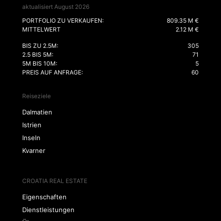
aktualisiert August 2026
PORTFOLIO ZU VERKAUFEN:
809.35 M €
MITTELWERT
2.12 M €
BIS ZU 2.5M:
305
2.5 BIS 5M:
71
5M BIS 10M:
5
PREIS AUF ANFRAGE:
60
Reiseziele
Dalmatien
Istrien
Inseln
Kvarner
CROATIA REAL ESTATE
Eigenschaften
Dienstleistungen