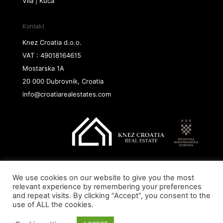
Vila | Kuća
Kontakt
Knez Croatia d.o.o.
VAT : 49018164615
Mostarska 1A
20 000 Dubrovnik, Croatia
info@croatiarealestates.com
We use cookies on our website to give you the most
Copyright@ 2026 Knez Croatia d.o.o.
relevant experience by remembering your preferences
and repeat visits. By clicking “Accept”, you consent to the
use of ALL the cookies.