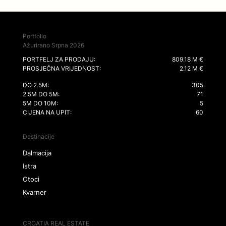
Portfolio
Ažurirano Srpna 2026
PORTFELJ ZA PRODAJU:
809.18 M €
PROSJEČNA VRIJEDNOST:
2.12 M €
DO 2.5M:
305
2.5M DO 5M:
71
5M DO 10M:
5
CIJENA NA UPIT:
60
Destinacije
Dalmacija
Istra
Otoci
Kvarner
CROATIA REAL ESTATE