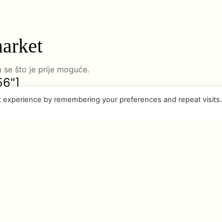
market
 se što je prije moguće.
56"]
t experience by remembering your preferences and repeat visits
trendu u luksuzu, s
čnjaka
nacije