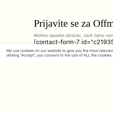
Prijavite se za Off
Molimo ispunite obrazac. Javit ćemo vam
[contact-form-7 id="c2193
We use cookies on our website to give you the most relevan
clicking “Accept”, you consent to the use of ALL the cookies.
NEWSLETTER
Nabavite prekrasan izbor onoga što je u 
unutarnjim pričama i savjetima naših stru
Portfolio
Desti
Ažurirano Srpna 2026