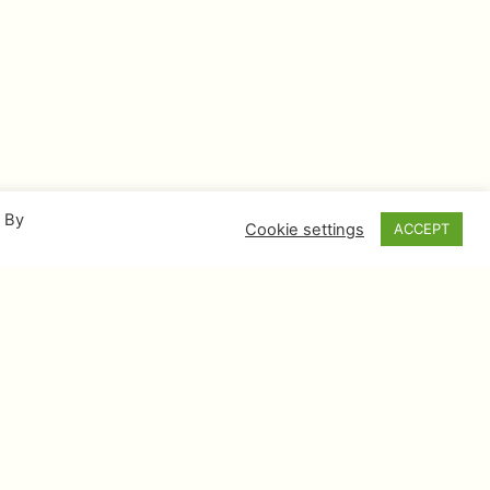
. By
Cookie settings
ACCEPT
PREPLATITE SE