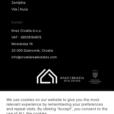
Zemljište
Vila | Kuća
Kontakt
Knez Croatia d.o.o.
VAT : 49018164615
Mostarska 1A
20 000 Dubrovnik, Croatia
info@croatiarealestates.com
We use cookies on our website to give you the most
Copyright@ 2026 Knez Croatia d.o.o.
relevant experience by remembering your preferences
and repeat visits. By clicking “Accept”, you consent to the
use of ALL the cookies.