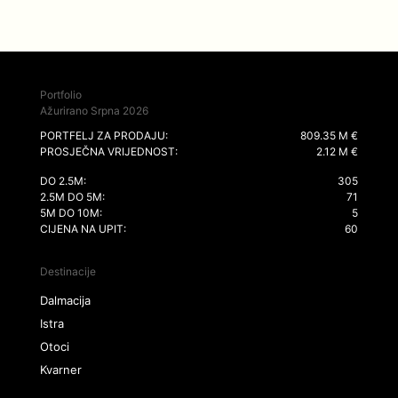
Portfolio
Ažurirano Srpna 2026
PORTFELJ ZA PRODAJU:
809.35 M €
PROSJEČNA VRIJEDNOST:
2.12 M €
DO 2.5M:
305
2.5M DO 5M:
71
5M DO 10M:
5
CIJENA NA UPIT:
60
Destinacije
Dalmacija
Istra
Otoci
Kvarner