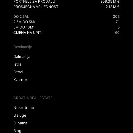
PORTFELJ ZA PRODAJU:
809.35 M €
PROSJEČNA VRIJEDNOST:
2.12 M €
DO 2.5M:
305
2.5M DO 5M:
71
5M DO 10M:
5
CIJENA NA UPIT:
60
Destinacije
Dalmacija
Istra
Otoci
Kvarner
CROATIA REAL ESTATE
Nekretnine
Usluge
O nama
Blog