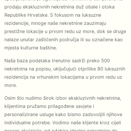
prodaju ekskluzivnih nekretnina duž obale i otoka
Republike Hrvatske. S fokusom na luksuzne
rezidencije, mnoge naše nekretnine zauzimaju
prestižne lokacije u prvom redu uz more, dok se druge
nalaze unutar zaštićenih područja ili su označene kao
mjesta kulturne baštine.
Naša baza podataka trenutno sadrži preko 500
nekretnina na popisu, uključujući otprilike 80 luksuznih
rezidencija na vrhunskim lokacijama u prvom redu uz
more.
Osim što nudimo širok izbor ekskluzivnih nekretnina,
klijentima pružamo prilagođene savjete i
personalizirane usluge kako bismo zadovoljili njihove
individualne potrebe. Vodimo naše klijente kroz cijeli
proces akvizicije, od odabira idealne nekretnine do