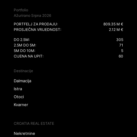
Portfolio
Ažurirano Srpna 2026
PORTFELJ ZA PRODAJU:
809.35 M €
PROSJEČNA VRIJEDNOST:
2.12 M €
DO 2.5M:
305
2.5M DO 5M:
71
5M DO 10M:
5
CIJENA NA UPIT:
60
Destinacije
Dalmacija
Istra
Otoci
Kvarner
CROATIA REAL ESTATE
Nekretnine