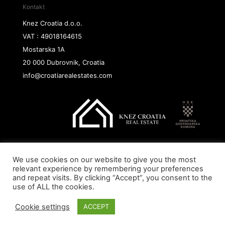
Kontakt
Knez Croatia d.o.o.
VAT : 49018164615
Mostarska 1A
20 000 Dubrovnik, Croatia
info@croatiarealestates.com
We use cookies on our website to give you the most
Copyright@ 2026 Knez Croatia d.o.o.
relevant experience by remembering your preferences
and repeat visits. By clicking “Accept”, you consent to the
use of ALL the cookies.
Cookie settings
ACCEPT