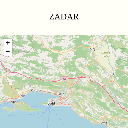
ZADAR
+
−