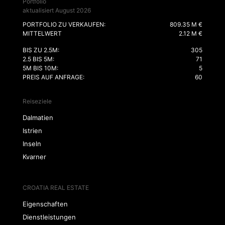
Portfolio
aktualisiert August 2026
PORTFOLIO ZU VERKAUFEN:
809.35 M €
MITTELWERT
2.12 M €
BIS ZU 2.5M:
305
2.5 BIS 5M:
71
5M BIS 10M:
5
PREIS AUF ANFRAGE:
60
Reiseziele
Dalmatien
Istrien
Inseln
Kvarner
CROATIA REAL ESTATE
Eigenschaften
Dienstleistungen