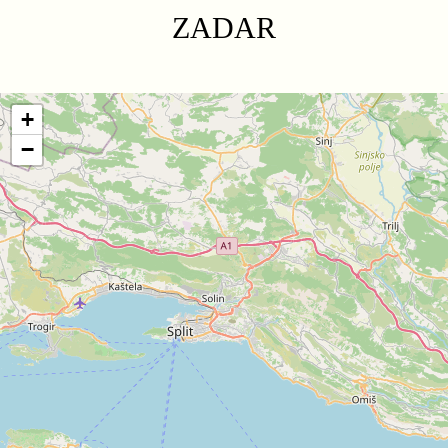
ZADAR
+
−