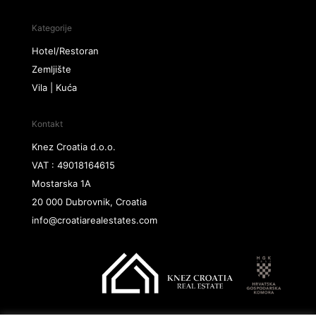
Kategorije
Hotel/Restoran
Zemljište
Vila | Kuća
Kontakt
Knez Croatia d.o.o.
VAT : 49018164615
Mostarska 1A
20 000 Dubrovnik, Croatia
info@croatiarealestates.com