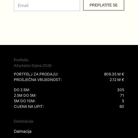
PREPLATITE SE
Portfolio
Ažurirano Srpna 2026
PORTFELJ ZA PRODAJU:
809.35 M €
PROSJEČNA VRIJEDNOST:
2.12 M €
DO 2.5M:
305
2.5M DO 5M:
71
5M DO 10M:
5
CIJENA NA UPIT:
60
Destinacije
Dalmacija