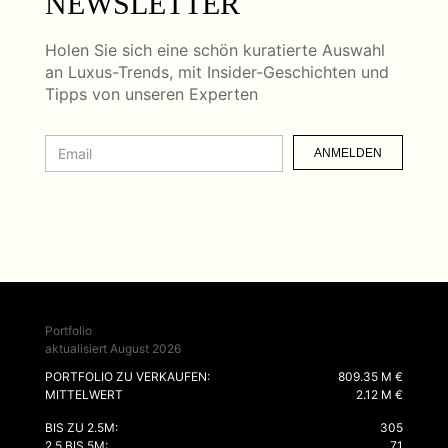
NEWSLETTER
Holen Sie sich eine schön kuratierte Auswahl
an Luxus-Trends, mit Insider-Geschichten und
Tipps von unseren Experten
ANMELDEN
Portfolio
aktualisiert August 2026
PORTFOLIO ZU VERKAUFEN:
809.35 M €
MITTELWERT
2.12 M €
BIS ZU 2.5M:
305
2.5 BIS 5M:
71