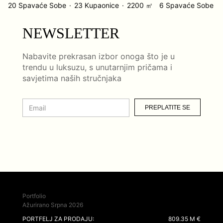
20 Spavaće Sobe
23 Kupaonice
2200 ㎡
6 Spavaće Sobe
NEWSLETTER
Nabavite prekrasan izbor onoga što je u
trendu u luksuzu, s unutarnjim pričama i
savjetima naših stručnjaka
PREPLATITE SE
Portfolio
Ažurirano Srpna 2026
PORTFELJ ZA PRODAJU:
809.35 M €