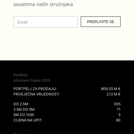
savjetima naših stručnjaka
PREPLATITE SE
Portfolio
Ažurirano Srpna 2026
PORTFELJ ZA PRODAJU:
809.35 M €
PROSJEČNA VRIJEDNOST:
2.12 M €
DO 2.5M:
305
2.5M DO 5M:
71
5M DO 10M:
5
CIJENA NA UPIT:
60