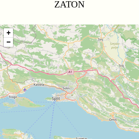
ZATON
+
−