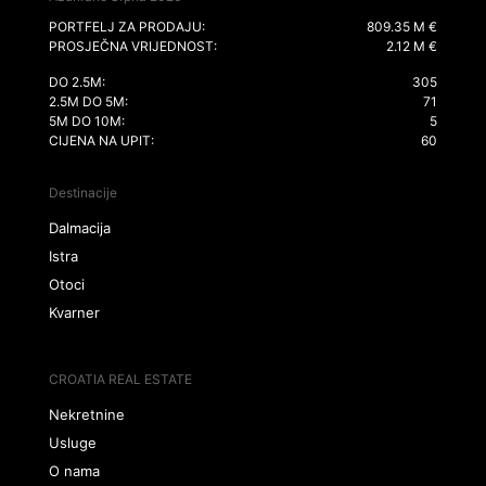
PORTFELJ ZA PRODAJU:
809.35 M €
PROSJEČNA VRIJEDNOST:
2.12 M €
DO 2.5M:
305
2.5M DO 5M:
71
5M DO 10M:
5
CIJENA NA UPIT:
60
Destinacije
Dalmacija
Istra
Otoci
Kvarner
CROATIA REAL ESTATE
Nekretnine
Usluge
O nama