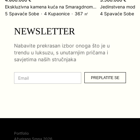
Ekskluzivna kamena kuća na Smaragdnom otoku Korčuli
5 Spavaće Sobe
4 Kupaonice
367 ㎡
4 Spavaće Sobe
NEWSLETTER
Nabavite prekrasan izbor onoga što je u
trendu u luksuzu, s unutarnjim pričama i
savjetima naših stručnjaka
PREPLATITE SE
Portfolio
Ažurirano Srpna 2026