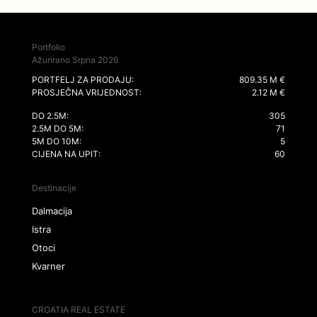
Portfolio
Ažurirano Srpna 2026
PORTFELJ ZA PRODAJU:
809.35 M €
PROSJEČNA VRIJEDNOST:
2.12 M €
DO 2.5M:
305
2.5M DO 5M:
71
5M DO 10M:
5
CIJENA NA UPIT:
60
Destinacije
Dalmacija
Istra
Otoci
Kvarner
CROATIA REAL ESTATE