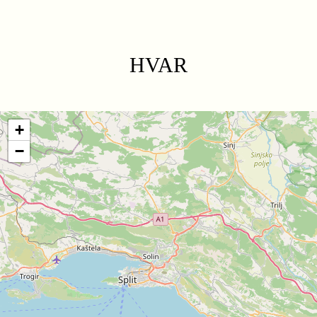
HVAR
+
−