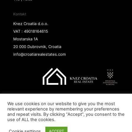
Kontakt
Knez Croatia d.o.o.
VAT : 49018164615
Mostarska 1A
20 000 Dubrovnik, Croatia
info@croatiarealestates.com
We use cookies on our website to give you the most
Copyright@ 2026 Knez Croatia d.o.o.
relevant experience by remembering your preferences
and repeat visits. By clicking “Accept”, you consent to the
use of ALL the cookies.
Cookie settings
ACCEPT