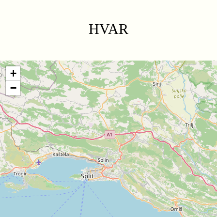
HVAR
+
−