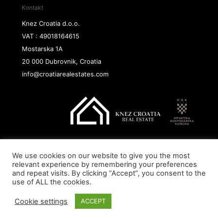
Kontakt
Knez Croatia d.o.o.
VAT : 49018164615
Mostarska 1A
20 000 Dubrovnik, Croatia
info@croatiarealestates.com
We use cookies on our website to give you the most
Copyright@ 2026 Knez Croatia d.o.o.
relevant experience by remembering your preferences
and repeat visits. By clicking “Accept”, you consent to the
use of ALL the cookies.
Cookie settings
ACCEPT