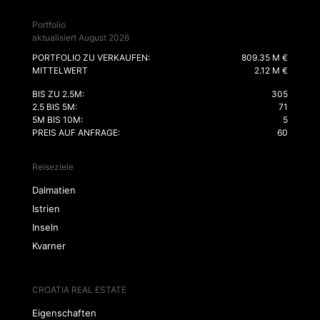
Portfolio
aktualisiert August 2026
PORTFOLIO ZU VERKAUFEN:
809.35 M €
MITTELWERT
2.12 M €
BIS ZU 2.5M:
305
2.5 BIS 5M:
71
5M BIS 10M:
5
PREIS AUF ANFRAGE:
60
Reiseziele
Dalmatien
Istrien
Inseln
Kvarner
CROATIA REAL ESTATE
Eigenschaften