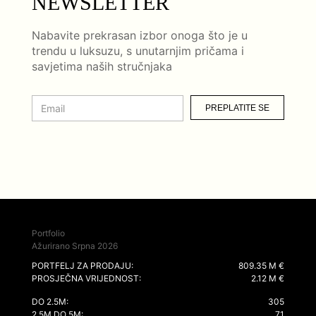
NEWSLETTER
Nabavite prekrasan izbor onoga što je u
trendu u luksuzu, s unutarnjim pričama i
savjetima naših stručnjaka
PREPLATITE SE
Portfolio
Ažurirano Srpna 2026
PORTFELJ ZA PRODAJU:
809.35 M €
PROSJEČNA VRIJEDNOST:
2.12 M €
DO 2.5M:
305
2.5M DO 5M:
71