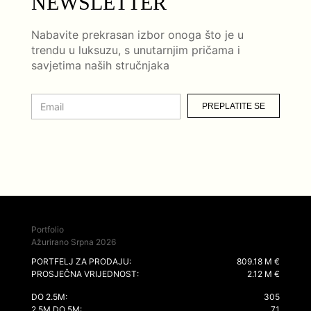
NEWSLETTER
Nabavite prekrasan izbor onoga što je u
trendu u luksuzu, s unutarnjim pričama i
savjetima naših stručnjaka
PREPLATITE SE
Portfolio
Ažurirano Srpna 2026
PORTFELJ ZA PRODAJU:
809.18 M €
PROSJEČNA VRIJEDNOST:
2.12 M €
DO 2.5M:
305
2.5M DO 5M:
71