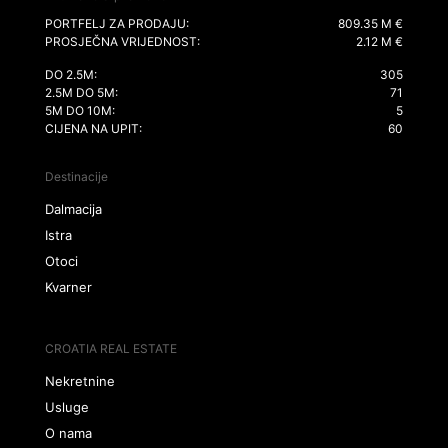
PORTFELJ ZA PRODAJU:
809.35 M €
PROSJEČNA VRIJEDNOST:
2.12 M €
DO 2.5M:
305
2.5M DO 5M:
71
5M DO 10M:
5
CIJENA NA UPIT:
60
Destinacije
Dalmacija
Istra
Otoci
Kvarner
CROATIA REAL ESTATE
Nekretnine
Usluge
O nama