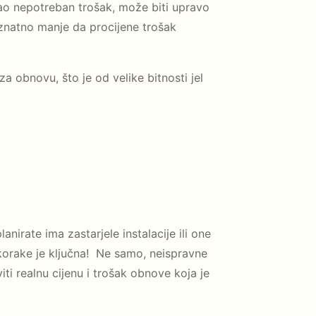
 kao nepotreban trošak, može biti upravo
i znatno manje da procijene trošak
za obnovu, što je od velike bitnosti jel
nirate ima zastarjele instalacije ili one
e korake je ključna! Ne samo, neispravne
ti realnu cijenu i trošak obnove koja je