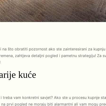
a što obratiti pozornost ako ste zainteresirani za kupnju s
ena, zahtjeva detaljni pogled i pametnu strategiju! Za s
!
arije kuće
 i treba vam konkretni savjet? Ako ste u procesu kupnje star
 na prvi pogled ne moraju biti alarmantni ali vam mogu pred