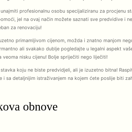
o unajmiti profesionalnu osobu specijaliziranu za procjenu 
oći, jel na ovaj način možete saznati sve predvidive i nep
reban za renovaciju!
izuzetno primamljivom cijenom, možda i znatno manjom nego š
armantno ali svakako dublje pogledajte u legalni aspekt vaše 
veoma nisku cijenu! Bolje spriječiti nego liječiti!
tavka koju ne biste predvidjeli, ali je izuzetno bitna! Rasp
 i sa detaljnijim istraživanjem na kojem ćete poslije biti zah
škova obnove