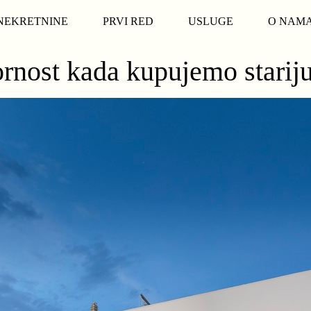
NEKRETNINE
PRVI RED
USLUGE
O NAM
zornost kada kupujemo starij