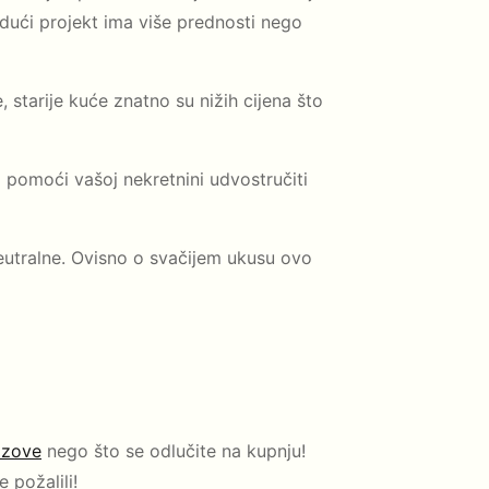
udući projekt ima više prednosti nego
 starije kuće znatno su nižih cijena što
 pomoći vašoj nekretnini udvostručiti
e neutralne. Ovisno o svačijem ukusu ovo
azove
nego što se odlučite na kupnju!
 požalili!