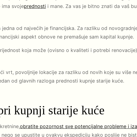
e ima svoje
prednosti
i mane. Za vas je bitno znati da vaš b
 jedna od najvećih je financijska. Za razliku od novogradnje,
inancijski aspekt obnove ne premašuje sam kapital kupnje.
jednost koja može (ovisno o kvaliteti i potrebi renovacije)
veći vrt, povoljnije lokacije za razliku od novih koje su viš
edan od glavnih razloga prednosti kupnje starije kuće.
ri kupnji starije kuće
kretnine,
obratite pozornost sve potencijalne probleme i iz
 nego se upustite u ovakvu ekspediciju kako poslije ne biste