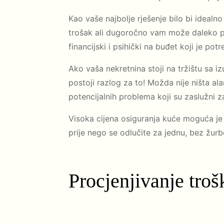
Kao vaše najbolje rješenje bilo bi idealn
trošak ali dugoročno vam može daleko pom
financijski i psihički na buđet koji je pot
Ako vaša nekretnina stoji na tržištu sa 
postoji razlog za to! Možda nije ništa al
potencijalnih problema koji su zaslužni za 
Visoka cijena osiguranja kuće moguća je s
prije nego se odlučite za jednu, bez žurbe
Procjenjivanje tro