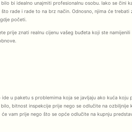
 bilo bi idealno unajmiti profesionalnu osobu. Iako se čini
ju što rade i rade to na brz način. Odnosno, njima će trebat
gdje početi.
te prije znati realnu cijenu vašeg buđeta koji ste namijenili 
 obnove.
ide u paketu s problemima koja se javljaju ako kuća koju pla
 bilo, bitnost inspekcije prije nego se odlučite na ozbiljnij
 će vam prije nego što se opće odlučite na kupnju predstavi