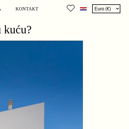
A
KONTAKT
u kuću?