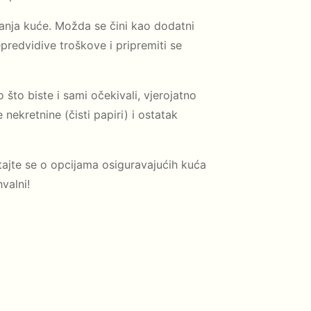
stanja kuće. Možda se čini kao dodatni
redvidive troškove i pripremiti se
to biste i sami očekivali, vjerojatno
nekretnine (čisti papiri) i ostatak
itajte se o opcijama osiguravajućih kuća
valni!