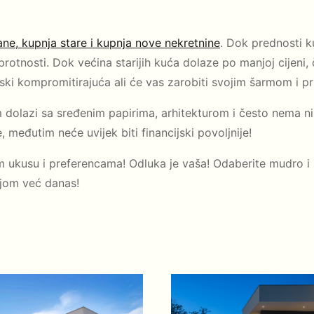
ane, kupnja stare i kupnja nove nekretnine
. Dok prednosti 
suprotnosti. Dok većina starijih kuća dolaze po manjoj cijeni
jski kompromitirajuća ali će vas zarobiti svojim šarmom i p
dolazi sa sređenim papirima, arhitekturom i često nema n
međutim neće uvijek biti financijski povoljnije!
m ukusu i preferencama! Odluka je vaša! Odaberite mudro i 
jom već danas!