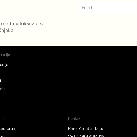
trendu u luksuzu, s
čnjaka
nacije
acija
i
ner
ije
Kontakt
Restoran
Knez Croatia d.o.o.
te
VAT : 49018164615