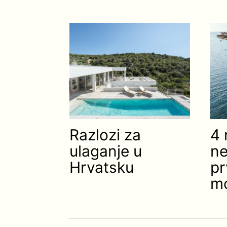
Razlozi za
4 
ulaganje u
ne
Hrvatsku
pr
m