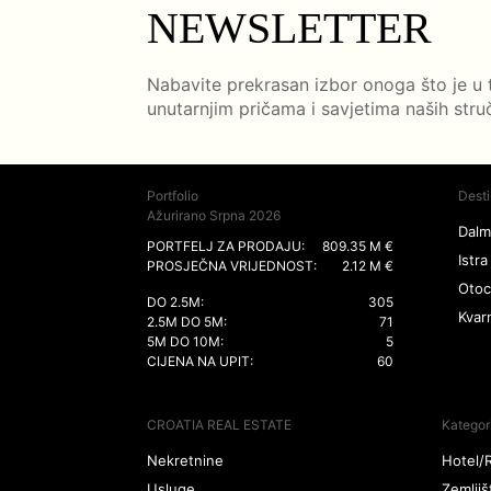
NEWSLETTER
Nabavite prekrasan izbor onoga što je u 
unutarnjim pričama i savjetima naših stru
Portfolio
Desti
Ažurirano Srpna 2026
Dalm
PORTFELJ ZA PRODAJU:
809.35 M €
Istra
PROSJEČNA VRIJEDNOST:
2.12 M €
Otoc
DO 2.5M:
305
Kvar
2.5M DO 5M:
71
5M DO 10M:
5
CIJENA NA UPIT:
60
CROATIA REAL ESTATE
Kategor
Nekretnine
Hotel/
Usluge
Zemljiš