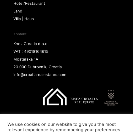
Hotel/Restaurant
Land
Villa | Haus
Kontakt
Knez Croatia d.o.o.
VAT : 49018164615
Mostarska 1A
20 000 Dubrovnik, Croatia
info@croatiarealestates.com
We use cookies on our website to give you the most
Copyright@ 2026 Knez Croatia d.o.o.
relevant experience by remembering your preferences