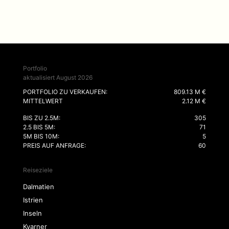
Portfolio
aktualisiert August 2026
PORTFOLIO ZU VERKAUFEN:
809.13 M €
MITTELWERT
2.12 M €
BIS ZU 2.5M:
305
2.5 BIS 5M:
71
5M BIS 10M:
5
PREIS AUF ANFRAGE:
60
Reiseziele
Dalmatien
Istrien
Inseln
Kvarner