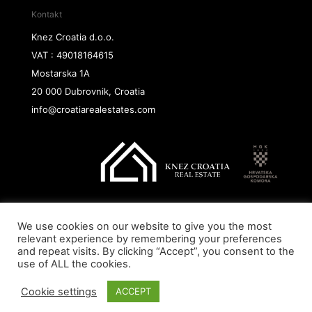
Kontakt
Knez Croatia d.o.o.
VAT : 49018164615
Mostarska 1A
20 000 Dubrovnik, Croatia
info@croatiarealestates.com
We use cookies on our website to give you the most
Copyright@ 2026 Knez Croatia d.o.o.
relevant experience by remembering your preferences
and repeat visits. By clicking “Accept”, you consent to the
use of ALL the cookies.
Cookie settings
ACCEPT