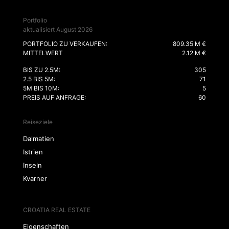
Portfolio
aktualisiert August 2026
PORTFOLIO ZU VERKAUFEN:
809.35 M €
MITTELWERT
2.12 M €
BIS ZU 2.5M:
305
2.5 BIS 5M:
71
5M BIS 10M:
5
PREIS AUF ANFRAGE:
60
Reiseziele
Dalmatien
Istrien
Inseln
Kvarner
CROATIA REAL ESTATE
Eigenschaften