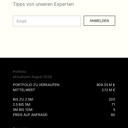
Tipps von unseren Experten
ANMELDEN
Portfolio
aktualisiert August 2026
PORTFOLIO ZU VERKAUFEN:
809.35 M €
MITTELWERT
2.12 M €
BIS ZU 2.5M:
305
2.5 BIS 5M:
71
5M BIS 10M:
5
PREIS AUF ANFRAGE:
60