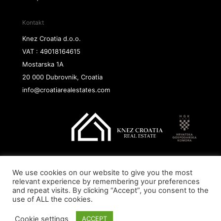
Kontakt
Knez Croatia d.o.o.
VAT : 49018164615
Mostarska 1A
20 000 Dubrovnik, Croatia
info@croatiarealestates.com
We use cookies on our website to give you the most
Copyright@ 2026 Knez Croatia d.o.o.
relevant experience by remembering your preferences
and repeat visits. By clicking “Accept”, you consent to the
use of ALL the cookies.
Cookie settings
ACCEPT