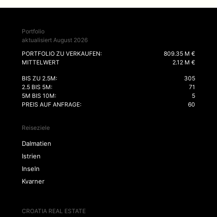
Portfolio
aktualisiert August 2026
PORTFOLIO ZU VERKAUFEN:
809.35 M €
MITTELWERT
2.12 M €
BIS ZU 2.5M:
305
2.5 BIS 5M:
71
5M BIS 10M:
5
PREIS AUF ANFRAGE:
60
Reiseziele
Dalmatien
Istrien
Inseln
Kvarner
CROATIA REAL ESTATE