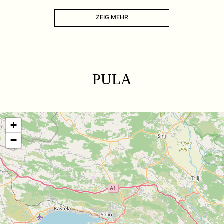
ZEIG MEHR
PULA
+
−