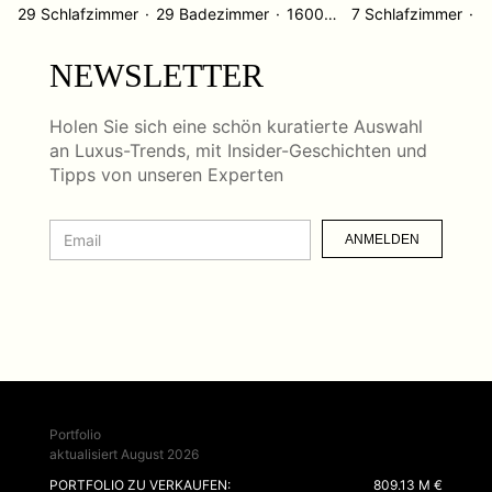
29 Schlafzimmer
29 Badezimmer
1600 ㎡
7 Schlafzimmer
6
NEWSLETTER
Holen Sie sich eine schön kuratierte Auswahl
an Luxus-Trends, mit Insider-Geschichten und
Tipps von unseren Experten
ANMELDEN
Portfolio
aktualisiert August 2026
PORTFOLIO ZU VERKAUFEN:
809.13 M €