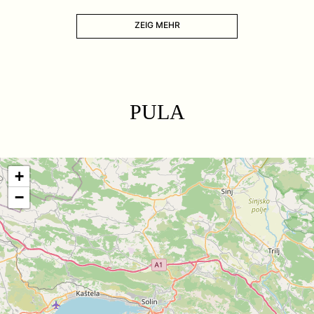
ZEIG MEHR
PULA
+
−