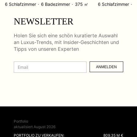
6 Schlafzimmer
6 Badezimmer
375 ㎡
6 Schlafzimmer
6
NEWSLETTER
Holen Sie sich eine schön kuratierte Auswahl
an Luxus-Trends, mit Insider-Geschichten und
Tipps von unseren Experten
ANMELDEN
Portfolio
aktualisiert August 2026
PORTFOLIO ZU VERKAUFEN:
809.35 M €