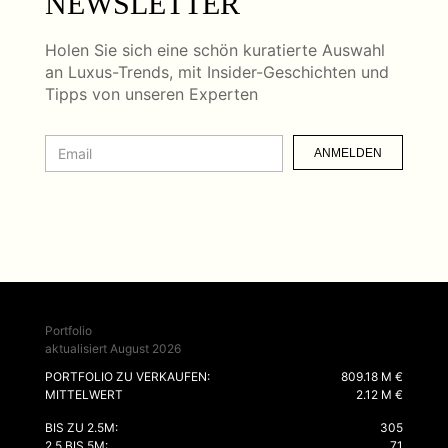
NEWSLETTER
Holen Sie sich eine schön kuratierte Auswahl
an Luxus-Trends, mit Insider-Geschichten und
Tipps von unseren Experten
ANMELDEN
Portfolio
aktualisiert August 2026
PORTFOLIO ZU VERKAUFEN:
809.18 M €
MITTELWERT
2.12 M €
BIS ZU 2.5M:
305
2.5 BIS 5M:
71