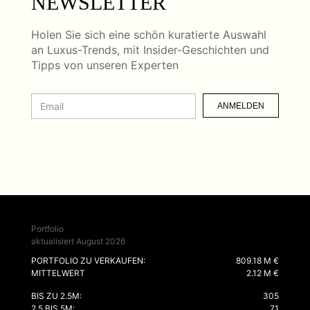
NEWSLETTER
Holen Sie sich eine schön kuratierte Auswahl
an Luxus-Trends, mit Insider-Geschichten und
Tipps von unseren Experten
ANMELDEN
Portfolio
aktualisiert August 2026
PORTFOLIO ZU VERKAUFEN:
809.18 M €
MITTELWERT
2.12 M €
BIS ZU 2.5M:
305
2.5 BIS 5M:
71