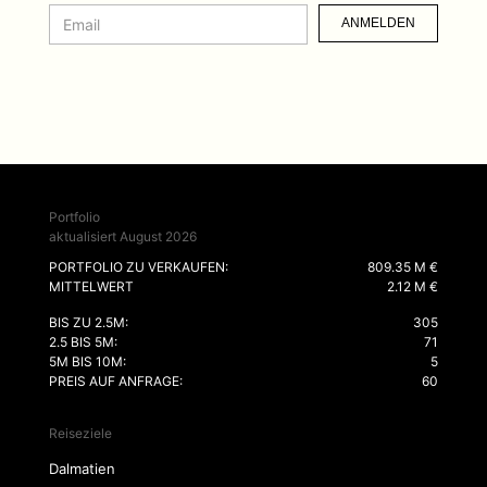
ANMELDEN
Portfolio
aktualisiert August 2026
PORTFOLIO ZU VERKAUFEN:
809.35 M €
MITTELWERT
2.12 M €
BIS ZU 2.5M:
305
2.5 BIS 5M:
71
5M BIS 10M:
5
PREIS AUF ANFRAGE:
60
Reiseziele
Dalmatien