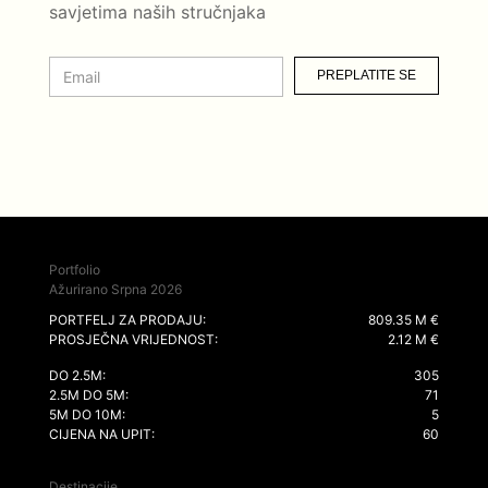
savjetima naših stručnjaka
PREPLATITE SE
Portfolio
Ažurirano Srpna 2026
PORTFELJ ZA PRODAJU:
809.35 M €
PROSJEČNA VRIJEDNOST:
2.12 M €
DO 2.5M:
305
2.5M DO 5M:
71
5M DO 10M:
5
CIJENA NA UPIT:
60
Destinacije