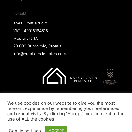
Kontakt
Knez Croatia d.o.o.
VAT : 49018164615
Mostarska 1A
20 000 Dubrovnik, Croatia
info@croatiarealestates.com
We use cookies on our website to give you the most
Copyright@ 2026 Knez Croatia d.o.o.
relevant experience by remembering your preferences
and repeat visits. By clicking “Accept”, you consent to the
use of ALL the cookies.
Cookie settings
ACCEPT