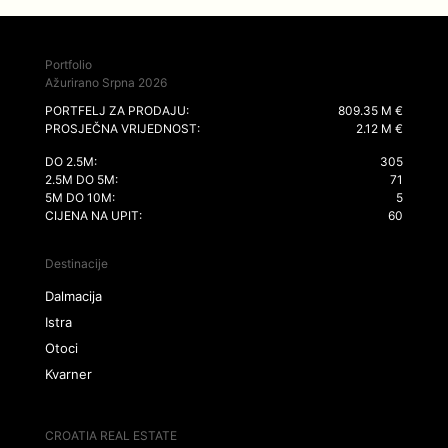
Portfolio
Ažurirano Srpna 2026
PORTFELJ ZA PRODAJU:
809.35 M €
PROSJEČNA VRIJEDNOST:
2.12 M €
DO 2.5M:
305
2.5M DO 5M:
71
5M DO 10M:
5
CIJENA NA UPIT:
60
Destinacije
Dalmacija
Istra
Otoci
Kvarner
CROATIA REAL ESTATE