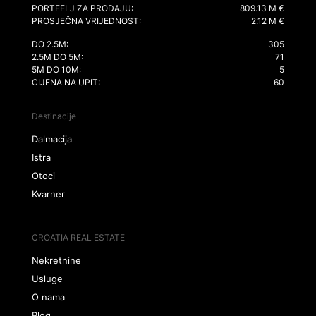
PORTFELJ ZA PRODAJU:
809.13 M €
PROSJEČNA VRIJEDNOST:
2.12 M €
DO 2.5M:
305
2.5M DO 5M:
71
5M DO 10M:
5
CIJENA NA UPIT:
60
Destinacije
Dalmacija
Istra
Otoci
Kvarner
CROATIA REAL ESTATE
Nekretnine
Usluge
O nama
Blog