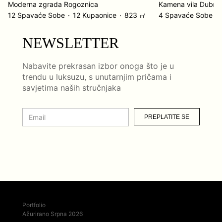
Moderna zgrada Rogoznica
Kamena vila Dubrov
12 Spavaće Sobe
12 Kupaonice
823 ㎡
4 Spavaće Sobe
NEWSLETTER
Nabavite prekrasan izbor onoga što je u
trendu u luksuzu, s unutarnjim pričama i
savjetima naših stručnjaka
PREPLATITE SE
Portfolio
Ažurirano Srpna 2026