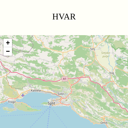
HVAR
+
−