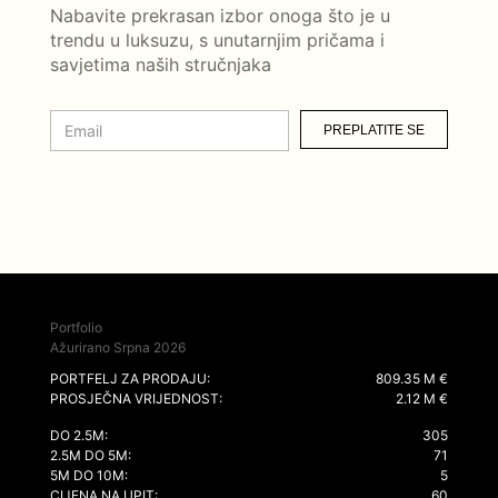
Nabavite prekrasan izbor onoga što je u
trendu u luksuzu, s unutarnjim pričama i
savjetima naših stručnjaka
PREPLATITE SE
Portfolio
Ažurirano Srpna 2026
PORTFELJ ZA PRODAJU:
809.35 M €
PROSJEČNA VRIJEDNOST:
2.12 M €
DO 2.5M:
305
2.5M DO 5M:
71
5M DO 10M:
5
CIJENA NA UPIT:
60