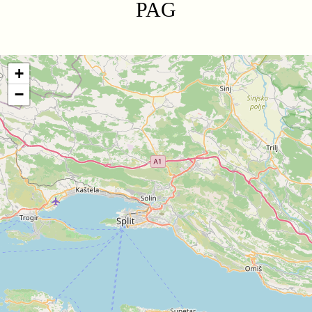
PAG
+
−