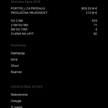
Ažurirano Srpna 2026
PORTFELJ ZA PRODAJU:
809.35 M €
PROSJEČNA VRIJEDNOST:
2.12 M €
DO 2.5M:
305
2.5M DO 5M:
71
5M DO 10M:
5
CIJENA NA UPIT:
60
Destinacije
Dalmacija
Istra
Otoci
Kvarner
CROATIA REAL ESTATE
Nekretnine
Usluge
O nama