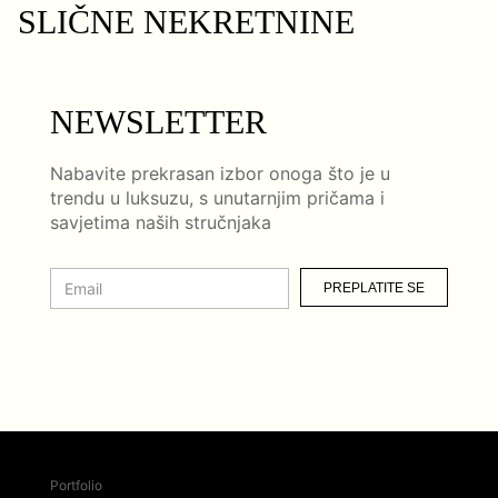
SLIČNE NEKRETNINE
NEWSLETTER
Nabavite prekrasan izbor onoga što je u
trendu u luksuzu, s unutarnjim pričama i
savjetima naših stručnjaka
PREPLATITE SE
Portfolio