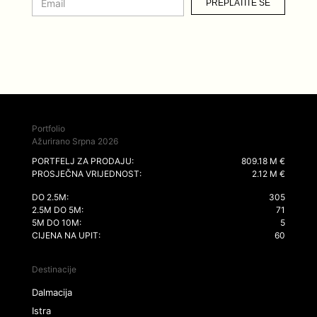
PREPLATITE SE
Portfolio
Ažurirano Srpna 2026
PORTFELJ ZA PRODAJU:
809.18 M €
PROSJEČNA VRIJEDNOST:
2.12 M €
DO 2.5M:
305
2.5M DO 5M:
71
5M DO 10M:
5
CIJENA NA UPIT:
60
Destinacije
Dalmacija
Istra