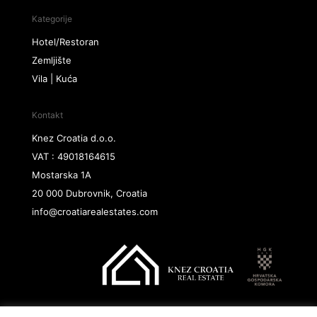
Kategorije
Hotel/Restoran
Zemljište
Vila | Kuća
Kontakt
Knez Croatia d.o.o.
VAT : 49018164615
Mostarska 1A
20 000 Dubrovnik, Croatia
info@croatiarealestates.com