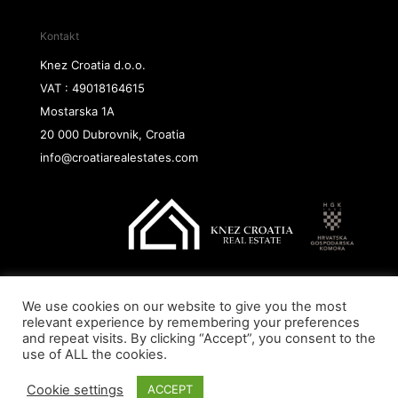
Kontakt
Knez Croatia d.o.o.
VAT : 49018164615
Mostarska 1A
20 000 Dubrovnik, Croatia
info@croatiarealestates.com
We use cookies on our website to give you the most
Copyright@ 2026 Knez Croatia d.o.o.
relevant experience by remembering your preferences
and repeat visits. By clicking “Accept”, you consent to the
use of ALL the cookies.
Cookie settings
ACCEPT