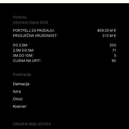
Portfolio
Ažurirano Srpna 2026
PORTFELJ ZA PRODAJU:
809.35 M €
PROSJEČNA VRIJEDNOST:
2.12 M €
DO 2.5M:
305
2.5M DO 5M:
71
5M DO 10M:
5
CIJENA NA UPIT:
60
Destinacije
Dalmacija
Istra
Otoci
Kvarner
CROATIA REAL ESTATE