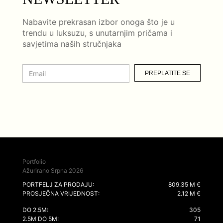
Nabavite prekrasan izbor onoga što je u
trendu u luksuzu, s unutarnjim pričama i
savjetima naših stručnjaka
PREPLATITE SE
Portfolio
Ažurirano Srpna 2026
PORTFELJ ZA PRODAJU:
809.35 M €
PROSJEČNA VRIJEDNOST:
2.12 M €
DO 2.5M:
305
2.5M DO 5M:
71