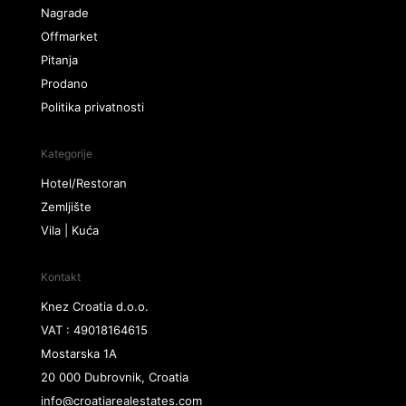
Nagrade
Offmarket
Pitanja
Prodano
Politika privatnosti
Kategorije
Hotel/Restoran
Zemljište
Vila | Kuća
Kontakt
Knez Croatia d.o.o.
VAT : 49018164615
Mostarska 1A
20 000 Dubrovnik, Croatia
info@croatiarealestates.com