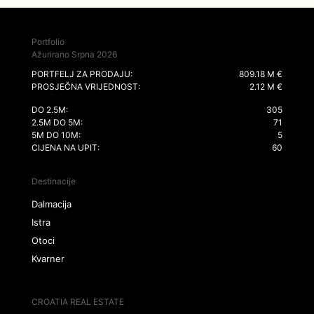
Portfolio
Ažurirano Srpna 2026
PORTFELJ ZA PRODAJU:
809.18 M €
PROSJEČNA VRIJEDNOST:
2.12 M €
DO 2.5M:
305
2.5M DO 5M:
71
5M DO 10M:
5
CIJENA NA UPIT:
60
Destinacije
Dalmacija
Istra
Otoci
Kvarner
CROATIA REAL ESTATE