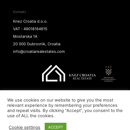
Kontakt
Knez Croatia d.o.o.
VAT : 49018164615
Mostarska 1A
20 000 Dubrovnik, Croatia
info@croatiarealestates.com
We use cookies on our website to give you the most
Copyright@ 2026 Knez Croatia d.o.o.
relevant experience by remembering your preferences
and repeat visits. By clicking “Accept”, you consent to the
use of ALL the cookies.
Cookie settings
ACCEPT