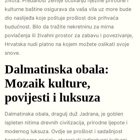
života. Predanost zemlje očuvanju njezine prirodne i
kulturne baštine osigurava da vaša vila uz more bude
dio naslijeđa koje poštuje prošlost dok prihvaća
budućnost. Bilo da tražite nekretninu za mirna
povlačenja ili živahni prostor za zabavu i povezivanje,
Hrvatska nudi platno na kojem možete oslikati svoje
snove.
Dalmatinska obala:
Mozaik kulture,
povijesti i luksuza
Dalmatinska obala, dragulj duž Jadrana, je goblen
ispleten nitima drevnih civilizacija, prirodne ljepote i
modernog luksuza. Ovdje se prošlost i sadašnjost
besprijekorno spajaju, stvarajući jedinstveni kulturni