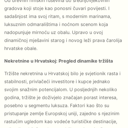
Od drevnih rimskih ruševina do srednjovjekovnih
gradova koji stoje kao ponosni čuvari povijesti. I
sadašnjost ima svoj ritam, s modernim marinama,
luksuznim odmaralištima i noćnom scenom koja
nadopunjuje mirnoću uz obalu. Upravo u ovoj
dinamičnoj mješavini starog i novog leži prava čarolija
hrvatske obale.
Nekretnine u Hrvatskoj: Pregled dinamike tržišta
Tržište nekretnina u Hrvatskoj bilo je svjetionik rasta i
stabilnosti, privlačeći investitore i kupce jednako
svojim snažnim potencijalom. U posljednjih nekoliko
godina, tržište je doživjelo značajan porast interesa,
posebno u segmentu luksuza. Faktori kao što su
pristupanje zemlje Europskoj uniji, zajedno s njezinim
rastućim ugledom kao vodeće turističke destinacije,