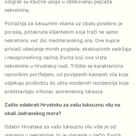
odigrali su ključne uloge u oblikovanju pejzaža
nekretnina.
Potražnja za luksuznim vilama uz obalu posebno je
porasla, potaknuta klijentelom koja traži ne samo
nekretninu već dio mediteranskog sna. Ove kupce
privlači obećanje mirnih pogleda, ekskluzivnih sadržaja
i neusporedivog načina života koji ova vrsta
nekretnine u Hrvatskoj nudi. Tržište se karakterizira
raznolikim portfeljem, od povijesnih kamenih vila koje
odjekuju prošlošću do ultra-modernih rezidencija koje
predstavljaju vrhunac suvremenog luksuza.
Zašto odabrati Hrvatsku za vašu luksuznu vilu na
obali Jadranskog mora?
Odabir Hrvatske za vašu luksuznu vilu više je od
ulaganja u nekretnine; to je ulaganje u način života.