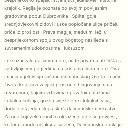
krajolik. Regija je poznata po svojim povijesnim
gradovima poput Dubrovnika i Splita, gdje
srednjovjekovni zidovi i uske popločane ulice pričaju
priče iz prošlosti. Prava magija, međutim, leži u
besprijekornom spoju ovog bogatog naslijeđa s
suvremenim udobnostima i luksuzom.
Luksuzne vile uz samo more, nude privatna utočišta s
zadivljujućim pogledima na kristalno čisto more. Ova
imanja utjelovljuju suštinu dalmatinskog života – način
života koji slavi vanjski prostor, s blagovanjem na
otvorenom, bujnim vrtovima i privatnim plažama.
Lokalna kuhinja, gozba svježe ribe i lokalnih vina,
dodaje još jedan sloj raskoši dalmatinskom iskustvu.
Za one koji žele uroniti u okruženje gdje se povijest,
kultura i moderni luksuz susreću, Dalmatinska obala je