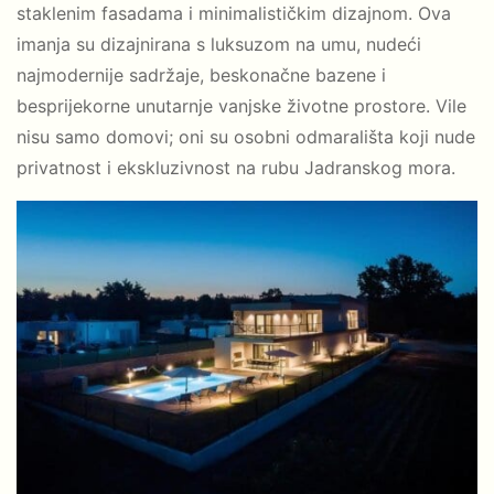
staklenim fasadama i minimalističkim dizajnom. Ova
imanja su dizajnirana s luksuzom na umu, nudeći
najmodernije sadržaje, beskonačne bazene i
besprijekorne unutarnje vanjske životne prostore. Vile
nisu samo domovi; oni su osobni odmarališta koji nude
privatnost i ekskluzivnost na rubu Jadranskog mora.