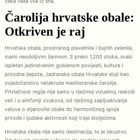
čeka vaša vila iz sna.
Čarolija hrvatske obale:
Otkriven je raj
Hrvatska obala, prostranog plavetnila i bujnih zelenila,
mami neodoljivim šarmom. S preko 1,200 otoka, svaki
ispleten jedinstvenim goblenom povijesti, kulture i
prirodne ljepote, Jadranska obala Hrvatske stoji kao
svjedočanstvo netaknute mediteranske čarolije.
Privlačnost regije nije samo u njezinoj vizualnoj raskoši
već i u simfoniji zvukova, od nježnog zapljuskivanja
valova o stjenovite obale do harmoničnog spoja
prirode i ljudske aktivnosti koji traje stoljećima.
Hrvatska obala nije samo destinacija; to je iskustvo.