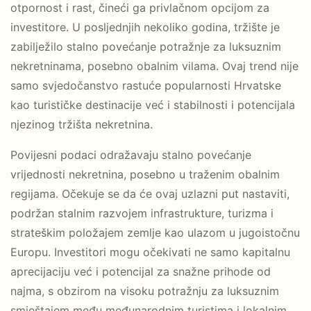
otpornost i rast, čineći ga privlačnom opcijom za
investitore. U posljednjih nekoliko godina, tržište je
zabilježilo stalno povećanje potražnje za luksuznim
nekretninama, posebno obalnim vilama. Ovaj trend nije
samo svjedočanstvo rastuće popularnosti Hrvatske
kao turističke destinacije već i stabilnosti i potencijala
njezinog tržišta nekretnina.
Povijesni podaci odražavaju stalno povećanje
vrijednosti nekretnina, posebno u traženim obalnim
regijama. Očekuje se da će ovaj uzlazni put nastaviti,
podržan stalnim razvojem infrastrukture, turizma i
strateškim položajem zemlje kao ulazom u jugoistočnu
Europu. Investitori mogu očekivati ne samo kapitalnu
aprecijaciju već i potencijal za snažne prihode od
najma, s obzirom na visoku potražnju za luksuznim
smještajem među međunarodnim turistima i lokalnim