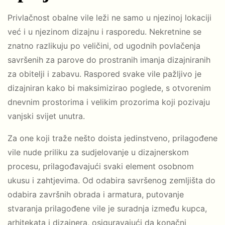
Privlačnost obalne vile leži ne samo u njezinoj lokaciji
već i u njezinom dizajnu i rasporedu. Nekretnine se
znatno razlikuju po veličini, od ugodnih povlačenja
savršenih za parove do prostranih imanja dizajniranih
za obitelji i zabavu. Raspored svake vile pažljivo je
dizajniran kako bi maksimizirao poglede, s otvorenim
dnevnim prostorima i velikim prozorima koji pozivaju
vanjski svijet unutra.
Za one koji traže nešto doista jedinstveno, prilagođene
vile nude priliku za sudjelovanje u dizajnerskom
procesu, prilagođavajući svaki element osobnom
ukusu i zahtjevima. Od odabira savršenog zemljišta do
odabira završnih obrada i armatura, putovanje
stvaranja prilagođene vile je suradnja između kupca,
arhitekata i dizajnera, osiguravajući da konačni