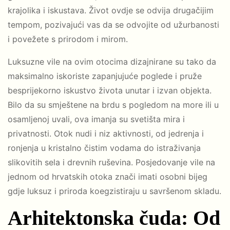
krajolika i iskustava. Život ovdje se odvija drugačijim
tempom, pozivajući vas da se odvojite od užurbanosti
i povežete s prirodom i mirom.
Luksuzne vile na ovim otocima dizajnirane su tako da
maksimalno iskoriste zapanjujuće poglede i pruže
besprijekorno iskustvo života unutar i izvan objekta.
Bilo da su smještene na brdu s pogledom na more ili u
osamljenoj uvali, ova imanja su svetišta mira i
privatnosti. Otok nudi i niz aktivnosti, od jedrenja i
ronjenja u kristalno čistim vodama do istraživanja
slikovitih sela i drevnih ruševina. Posjedovanje vile na
jednom od hrvatskih otoka znači imati osobni bijeg
gdje luksuz i priroda koegzistiraju u savršenom skladu.
Arhitektonska čuda: Od