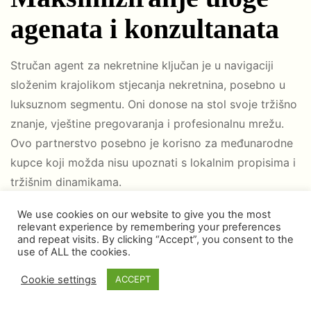
agenata i konzultanata
Stručan agent za nekretnine ključan je u navigaciji
složenim krajolikom stjecanja nekretnina, posebno u
luksuznom segmentu. Oni donose na stol svoje tržišno
znanje, vještine pregovaranja i profesionalnu mrežu.
Ovo partnerstvo posebno je korisno za međunarodne
kupce koji možda nisu upoznati s lokalnim propisima i
tržišnim dinamikama.
Pravni konzultanti i odvjetnici za nekretnine također
We use cookies on our website to give you the most
relevant experience by remembering your preferences
igraju ključnu ulogu, osiguravajući da sve transakcije
and repeat visits. By clicking “Accept”, you consent to the
budu u skladu s lokalnim zakonima i da su interesi
use of ALL the cookies.
kupca zaštićeni. Oni mogu rukovati složenim detaljima
Cookie settings
ACCEPT
procesa kupnje, od provjere vlasničkih listova i
provjere tereta do sastavljanja ugovora o kupoprodaji