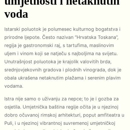
umjetnosti i netaknutih
voda
Istarski poluotok je polumesec kulturnog bogatstva i
prirodne ljepote. Često nazivan “Hrvatska Toskana”,
regija je gastronomski raj, s tartufima, maslinovim
uljem i vinom koji se natječu s najboljima na svijetu.
Unutrašnjost poluotoka je krajolik valovitih brda,
srednjovjekovnih gradova i plodnih vinograda, dok je
obala ukrašena netaknutim plažama i serenim plavim
vodama.
Istra nije samo o uživanju za nepce; to je i gozba za
osjetila. Umjetnička baština regije očita je u njezinoj
dobro očuvanoj rimskoj arhitekturi, poput amfiteatra u
Puli, i u njezinoj vibrantnoj suvremenoj umjetničkoj