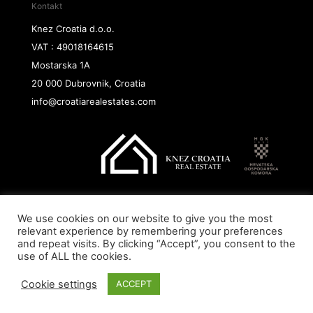
Kontakt
Knez Croatia d.o.o.
VAT : 49018164615
Mostarska 1A
20 000 Dubrovnik, Croatia
info@croatiarealestates.com
We use cookies on our website to give you the most
Copyright@ 2026 Knez Croatia d.o.o.
relevant experience by remembering your preferences
and repeat visits. By clicking “Accept”, you consent to the
use of ALL the cookies.
Cookie settings
ACCEPT