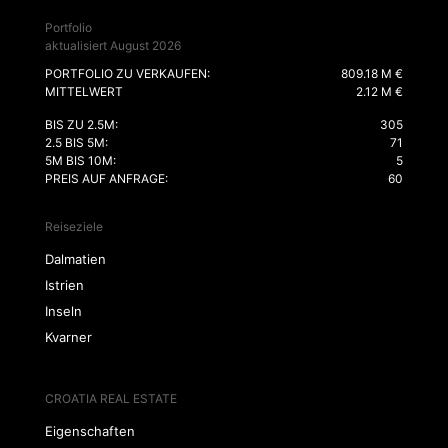
Portfolio
aktualisiert August 2026
PORTFOLIO ZU VERKAUFEN:
809.18 M €
MITTELWERT
2.12 M €
BIS ZU 2.5M:
305
2.5 BIS 5M:
71
5M BIS 10M:
5
PREIS AUF ANFRAGE:
60
Reiseziele
Dalmatien
Istrien
Inseln
Kvarner
CROATIA REAL ESTATE
Eigenschaften