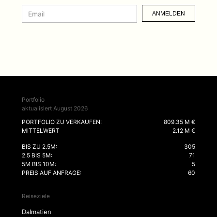
ANMELDEN
Portfolio
aktualisiert August 2026
PORTFOLIO ZU VERKAUFEN:
809.35 M €
MITTELWERT
2.12 M €
BIS ZU 2.5M:
305
2.5 BIS 5M:
71
5M BIS 10M:
5
PREIS AUF ANFRAGE:
60
Reiseziele
Dalmatien