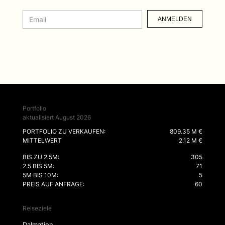
ANMELDEN
Portfolio
aktualisiert August 2026
PORTFOLIO ZU VERKAUFEN:
809.35 M €
MITTELWERT
2.12 M €
BIS ZU 2.5M:
305
2.5 BIS 5M:
71
5M BIS 10M:
5
PREIS AUF ANFRAGE:
60
Reiseziele
Dalmatien