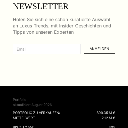
NEWSLETTER
Holen Sie sich eine schön kuratierte Auswahl
an Luxus-Trends, mit Insider-Geschichten und
Tipps von unseren Experten
ANMELDEN
Portfolio
aktualisiert August 2026
PORTFOLIO ZU VERKAUFEN:
809.35 M €
MITTELWERT
2.12 M €
BIS ZU 2.5M:
305