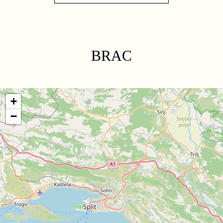
BRAC
+
−