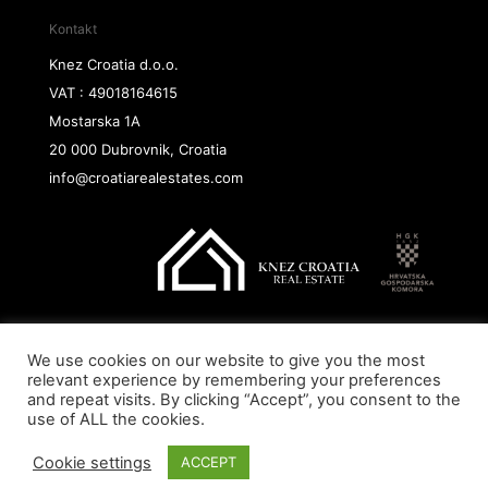
Kontakt
Knez Croatia d.o.o.
VAT : 49018164615
Mostarska 1A
20 000 Dubrovnik, Croatia
info@croatiarealestates.com
We use cookies on our website to give you the most
Copyright@ 2026 Knez Croatia d.o.o.
relevant experience by remembering your preferences
and repeat visits. By clicking “Accept”, you consent to the
use of ALL the cookies.
Cookie settings
ACCEPT