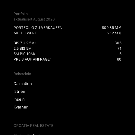
Portfolio
aktualisiert August 2026
PORTFOLIO ZU VERKAUFEN:
809.35 M €
MITTELWERT
2.12 M €
BIS ZU 2.5M:
305
2.5 BIS 5M:
71
5M BIS 10M:
5
PREIS AUF ANFRAGE:
60
Reiseziele
Dalmatien
Istrien
Inseln
Kvarner
CROATIA REAL ESTATE