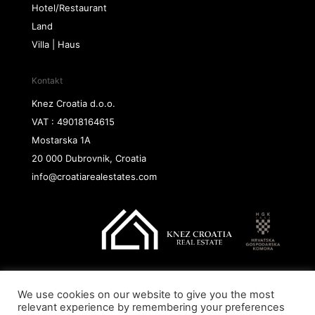
Hotel/Restaurant
Land
Villa | Haus
Kontakt
Knez Croatia d.o.o.
VAT : 49018164615
Mostarska 1A
20 000 Dubrovnik, Croatia
info@croatiarealestates.com
We use cookies on our website to give you the most
Copyright@ 2026 Knez Croatia d.o.o.
relevant experience by remembering your preferences