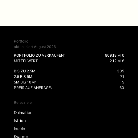
Portfolio
aktualisiert August 2026
PORTFOLIO ZU VERKAUFEN:
809.18 M €
MITTELWERT
2.12 M €
BIS ZU 2.5M:
305
2.5 BIS 5M:
71
5M BIS 10M:
5
PREIS AUF ANFRAGE:
60
Reiseziele
Dalmatien
Istrien
Inseln
Kvarner