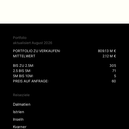
Portfolio
aktualisiert August 2026
PORTFOLIO ZU VERKAUFEN:
809.13 M €
MITTELWERT
2.12 M €
BIS ZU 2.5M:
305
2.5 BIS 5M:
71
5M BIS 10M:
5
PREIS AUF ANFRAGE:
60
Reiseziele
Dalmatien
Istrien
Inseln
Kvarner