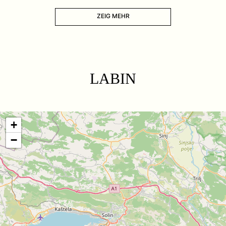
ZEIG MEHR
LABIN
+
−