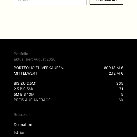
Portfolio
aktualisiert August 2026
PORTFOLIO ZU VERKAUFEN:
809.13 M €
MITTELWERT
2.12 M €
BIS ZU 2.5M:
305
2.5 BIS 5M:
71
5M BIS 10M:
5
PREIS AUF ANFRAGE:
60
Reiseziele
Dalmatien
Istrien